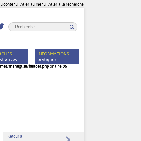
au contenu
|
Aller au menu
|
Aller à la recherche
RCHES
INFORMATIONS
stratives
pratiques
emes/maneglise/header.php
on line
96
servation de salles ou d’équipements
Ramassage des Ordures ménagères et horaires du ce
recyclage
rte Nationale d’Identité
Les transports
sseport
Sécurité / Nuisances /Risques Majeurs
censement militaire
Activités économiques / emploi
rbanisme
Economie d’énergies
scription sur les listes électorales / Elections
Télécommunications
ariage
Retour à
Santé publique