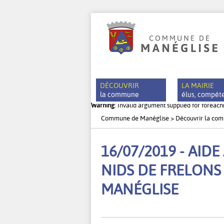
DÉCOUVRIR
LA MAIRIE
la commune
élus, compét
Warning
: Invalid argument supplied for foreach
Commune de Manéglise
>
Découvrir la co
Actualités
Les élus
Agenda
Les comm
16/07/2019 - AID
Histoire du village
Le Consei
NIDS DE FRELONS
Patrimoine de Manéglise
Les servi
Tourisme à Manéglise
Le jumel
MANÉGLISE
Les gîtes ruraux
Les publi
Localisation
Offres d’